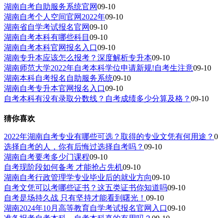
湖南自考自助服务系统官网
09-10
湖南自考个人空间官网2022年
09-10
湖南省自学考试报名官网
09-10
湖南自考本科有哪些科目
09-10
湖南自考本科官网报名入口
09-10
湖南专升本应该怎么报考？深度解析专升本
09-10
湖南师范大学2022年自考本科学位申请新规!自考生注意
09-10
湖南本科自考报名自助服务系统
09-10
湖南自考专升本官网报名入口
09-10
自考本科有没有录取分数线？自考成绩多少分算及格？
09-10
猜你喜欢
2022年湖南自考专业有哪些可选？取得的专业文凭有何用途？
0
选择自考的人，你有后悔过选择自考吗？
09-10
湖南自考要考多少门课程
09-10
自考现阶段如何备考 才能抢占先机
09-10
湖南自考行政管理学专业毕业后的就业方向
09-10
自考文凭可以考哪些证书？这五类证书你知道吗
09-10
自考是场持久战 只有坚持才能看到曙光！
09-10
湖南2024年10月高等教育自学考试报名官网入口
09-10