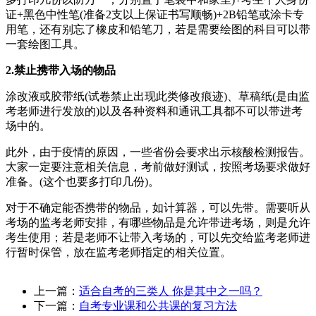
证+黑色中性笔(准备2支以上保证书写顺畅)+2B铅笔或涂卡专
用笔，还有别忘了橡皮和铅笔刀，若是需要绘图的科目可以带
一套绘图工具。
2.禁止携带入场的物品
涂改液或胶带纸(试卷禁止出现此类修改痕迹)、草稿纸(是由监
考老师进行发放的)以及各种资料和通讯工具都不可以带进考
场中的。
此外，由于疫情的原因，一些省份会要求出示核酸检测报告。
大家一定要注意相关信息，考前做好测试，按照考场要求做好
准备。(这个也要多打印几份)。
对于不确定能否携带的物品，如计算器，可以先带。需要听从
考场的监考老师安排，有哪些物品是允许带进考场，则是允许
考生使用；若是老师不让带入考场的，可以先交给监考老师进
行暂时保管，放在监考老师指定的相关位置。
上一篇：
适合自考的三类人 你是其中之一吗？
下一篇：
自考专业课和公共课的复习方法