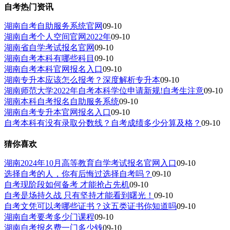
自考热门资讯
湖南自考自助服务系统官网
09-10
湖南自考个人空间官网2022年
09-10
湖南省自学考试报名官网
09-10
湖南自考本科有哪些科目
09-10
湖南自考本科官网报名入口
09-10
湖南专升本应该怎么报考？深度解析专升本
09-10
湖南师范大学2022年自考本科学位申请新规!自考生注意
09-10
湖南本科自考报名自助服务系统
09-10
湖南自考专升本官网报名入口
09-10
自考本科有没有录取分数线？自考成绩多少分算及格？
09-10
猜你喜欢
湖南2024年10月高等教育自学考试报名官网入口
09-10
选择自考的人，你有后悔过选择自考吗？
09-10
自考现阶段如何备考 才能抢占先机
09-10
自考是场持久战 只有坚持才能看到曙光！
09-10
自考文凭可以考哪些证书？这五类证书你知道吗
09-10
湖南自考要考多少门课程
09-10
湖南自考报名费一门多少钱
09-10