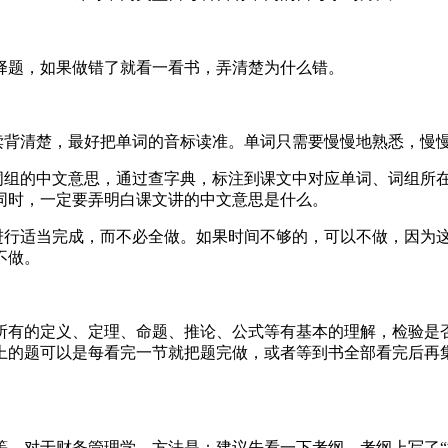
择题，如果做错了就看一看书，弄清楚为什么错。
读背清楚，最好把单词的音标读准。单词只需要慢慢地熟悉，慢
、词组的中文意思，通过查字典，标注到课文中对应单词、词组所
同时，一定要弄明白课文讲的中文意思是什么。
题进行适当完成，而不必全做。如果时间不够的，可以不做，因为
不做。
所有的定义、定理、命题、推论、公式等有基本的理解，检验是
上的题可以是每看完一节就把题完做，或者等到书全部看完后再
。对于财务管理学，方法是：建议先看一下考纲，考纲上写了“