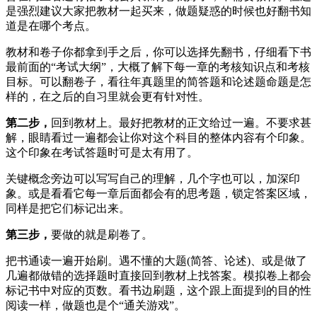
是强烈建议大家把教材一起买来，做题疑惑的时候也好翻书知
道是在哪个考点。
教材和卷子你都拿到手之后，你可以选择先翻书，仔细看下书
最前面的“考试大纲”，大概了解下每一章的考核知识点和考核
目标。可以翻卷子，看往年真题里的简答题和论述题命题是怎
样的，在之后的自习里就会更有针对性。
第二步，
回到教材上。最好把教材的正文给过一遍。不要求甚
解，眼睛看过一遍都会让你对这个科目的整体内容有个印象。
这个印象在考试答题时可是太有用了。
关键概念旁边可以写写自己的理解，几个字也可以，加深印
象。或是看看它每一章后面都会有的思考题，锁定答案区域，
同样是把它们标记出来。
第三步，
要做的就是刷卷了。
把书通读一遍开始刷。遇不懂的大题(简答、论述)、或是做了
几遍都做错的选择题时直接回到教材上找答案。模拟卷上都会
标记书中对应的页数。看书边刷题，这个跟上面提到的目的性
阅读一样，做题也是个“通关游戏”。