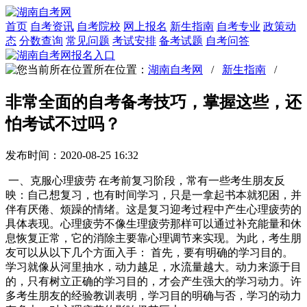
首页
自考资讯
自考院校
网上报名
新生指南
自考专业
政策动
态
分数查询
常见问题
考试安排
备考试题
自考问答
所在位置：
湖南自考网
/
新生指南
/
非常全面的自考备考技巧，掌握这些，还
怕考试不过吗？
发布时间：2020-08-25 16:32
一、克服心理疲劳 在考前复习阶段，常有一些考生朋友反
映：自己想复习，也有时间学习，只是一拿起书本就犯困，并
伴有厌倦、烦躁的情绪。这是复习迎考过程中产生心理疲劳的
具体表现。心理疲劳不像生理疲劳那样可以通过补充能量和休
息恢复正常，它的消除主要靠心理调节来实现。为此，考生朋
友可以从以下几个方面入手： 首先，要有明确的学习目的。
学习就像从河里抽水，动力越足，水流量越大。动力来源于目
的，只有树立正确的学习目的，才会产生强大的学习动力。许
多考生朋友的经验教训表明，学习目的明确与否，学习的动力