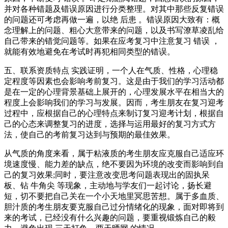
并对各种错题及错误原因进行分类整理。对其中那些反复错误
的问题还可考虑再做一遍，以绝 后患 。错误原因大致有：概
念理解上的问题、粗心大意带来的问题，以及书写潦草凌乱给
自己带来的错觉问题等。如果在应考复习中注意复习 错误 ，
就能有效地避免在考试时再犯相同类型的错误。
五、联系资质特点 实践证明，一个人在气质、性格，心理稳
定程度等因素也会影响考前复习。这是由于我们的学习活动都
是在一定的心理背景基础上展开的，心理发展水平在相当大的
程度上会影响我们的学习与发展。因而，考生朋友在复习迎考
过程中，应根据自己的心理特点来制订复习迎考计划，根据自
己的心态来调整复习的进度，选择与运用最好的复习方式方
法，使自己的考前复习达到与预期的最佳效果。
从气质的角度来看，属于粘液质的考生朋友应克服自己适应环
境速度慢、能力差的缺点，绝不要因为环境的改变而影响到自
己的复习效果;同时，要注意改变思考问题表现出的固执呆
板、钻 牛角尖 等现象，主动地与学友们一起讨论，扬长避
短，切不要把自己关在一个小天地里冥思苦想。属于多血质、
胆汁质的考生朋友要克服自己过分情绪化的现象，面对即将到
来的考试，已经没有什么兴趣的问题，要重视锻炼自己的毅