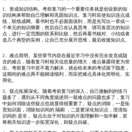
1、形成知识结构。考前复习的一个重要任务就是创设新的知
识结构来帮助自己理解和巩固知识点。复习时应使知识连点成
线，联线成网。看书时也不必面面俱到，而是先写出一章或一
个单元的知识纲要，然后自己在认真思考、填写各层次的知识
点，进行一定范围的联系和比较，然后再看书核对、小结或者
选几个典型的实例，让自己充分展开思维，最后收拢知识点。
2、难点简明。某些章节内容在最近学习中没有完全攻克或隐
含的难点，随着复习时相关信息量的增大，难点暴露得更为突
出。考前复习中若不着力解决，就会给未来的考试留下隐患，
这期间的难点再不能精读细列，而应把难点具体化简明化、实
用化。
3、疑点拓展深化。随着考前复习的深入，自己接触到的练习
题多了，遇到从不同角度描述同一疑难点的问题也多了，复习
中如何消除这些疑点也就显得很重要了。疑点的消除，一是拓
宽知识面，消除知识间的 隔阂 ，二是要深化知识点，澄清知
识间的 是非 。疑点出自于对知识的片面理解和一知半解，若
将相关知识进一步拓宽深化，则疑点自破。