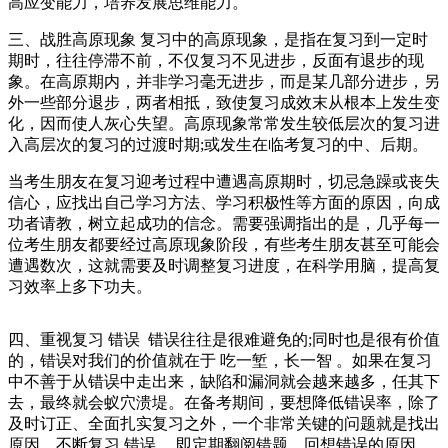
高应变能力，培养发展思维能力。
三、战胜高原现象 复习中的高原现象，是指在复习到一定时
期时，往往停滞不前，不仅复习不见进步，反面有退步的现
象。在高原期内，并非学习毫无进步，而是某几部分进步，另
外一些部分退步，两者相抵，致使复习成效末从根本上发生变
化，因而使人灰心失望。高原现象常常发生较低层次的复习进
入高层次的复习的过渡时期;或发生在临考复习的中、后期。
当考生朋友在复习迎考过程中遭遇高原期时，切忌急躁或丧失
信心，应找出自己学习方法、学习积极性等方面的原因，向成
功者请教，树立起成功的信念。需要强调指出的是，几乎每一
位考生朋友都要经过高原现象阶段，有些考生朋友甚至可能会
遭遇数次，这就需要及时调整复习进度，在科学用脑，提高复
习效率上多下功夫。
四、重视复习 错误 错误往往是很难避免的;同时也是很有价值
的，错误对我们的价值就在于 吃一堑，长一智 。如果在复习
中不善于从错误中走出来，缺陷和漏洞就会越来越多，任其下
去，最终就会蚁穴溃堤。在备考期间，要想降低错误率，除了
及时订正、全面扎实复习之外，一个非常关键的问题就是找出
原因，不断复习 错误 。即定期翻阅错题，回想错误的原因，