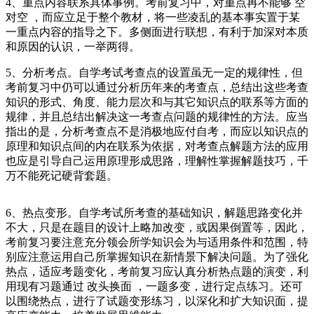
4、重点内容联系具体事例。考前复习中，对重点再不能够 空
对空 ，而应立足于整个教材，将一些凌乱的基本事实置于某
一重点内容的指导之下。多侧面进行联想，有利于加深对本质
和原因的认识，一举两得。
5、分析考点。自学考试考查点的设置虽无一定的规律性，但
考前复习中仍可以通过分析历年来的考查点，总结出这些考查
知识的形式、角度、能力层次和与其它知识点的联系等方面的
规律，并且总结出解决这一考查点问题的规律性的方法。应当
指出的是，分析考查点不是消极地应付自考，而应以知识点的
原理和知识点间的内在联系为依据，对考查点解题方法的应用
也应是引导自己运用原理形成思路，理解性掌握解题技巧，千
万不能死记硬背套题。
6、热点变形。自学考试所考查的基础知识，解题思路变化并
不大，只是在题目的设计上略加改变，或因果倒置等，因此，
考前复习要注意充分领会所学知识会为与适用条件和范围，特
别应注意运用自己所掌握知识在新情景下解决问题。为了强化
热点，适应考题变化，考前复习应认真分析热点题的演变，利
用现有习题通过 改头换面 ，一题多变，进行定点练习。还可
以围绕热点，进行了试题变形练习，以深化和扩大知识面，提