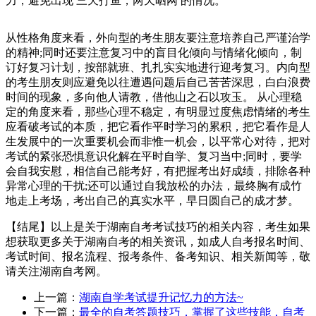
力，避免出现 三天打鱼，两天晒网 的情况。
从性格角度来看，外向型的考生朋友要注意培养自己严谨治学
的精神;同时还要注意复习中的盲目化倾向与情绪化倾向，制
订好复习计划，按部就班、扎扎实实地进行迎考复习。内向型
的考生朋友则应避免以往遭遇问题后自己苦苦深思，白白浪费
时间的现象，多向他人请教，借他山之石以攻玉。 从心理稳
定的角度来看，那些心理不稳定，有明显过度焦虑情绪的考生
应看破考试的本质，把它看作平时学习的累积，把它看作是人
生发展中的一次重要机会而非惟一机会，以平常心对待，把对
考试的紧张恐惧意识化解在平时自学、复习当中;同时，要学
会自我安慰，相信自己能考好，有把握考出好成绩，排除各种
异常心理的干扰;还可以通过自我放松的办法，最终胸有成竹
地走上考场，考出自己的真实水平，早日圆自己的成才梦。
【结尾】以上是关于湖南自考考试技巧的相关内容，考生如果
想获取更多关于湖南自考的相关资讯，如成人自考报名时间、
考试时间、报名流程、报考条件、备考知识、相关新闻等，敬
请关注湖南自考网。
上一篇：
湖南自学考试提升记忆力的方法~
下一篇：
最全的自考答题技巧，掌握了这些技能，自考