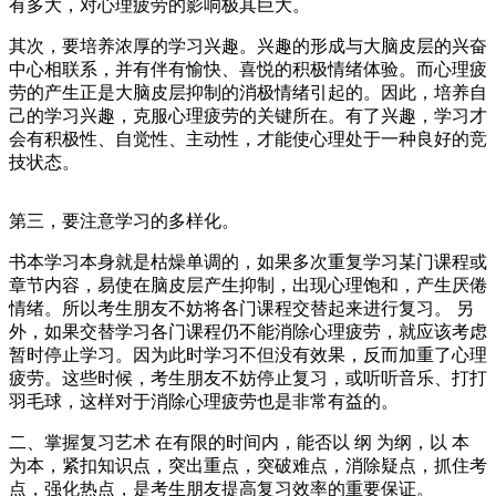
有多大，对心理疲劳的影响极其巨大。
其次，要培养浓厚的学习兴趣。兴趣的形成与大脑皮层的兴奋
中心相联系，并有伴有愉快、喜悦的积极情绪体验。而心理疲
劳的产生正是大脑皮层抑制的消极情绪引起的。因此，培养自
己的学习兴趣，克服心理疲劳的关键所在。有了兴趣，学习才
会有积极性、自觉性、主动性，才能使心理处于一种良好的竞
技状态。
第三，要注意学习的多样化。
书本学习本身就是枯燥单调的，如果多次重复学习某门课程或
章节内容，易使在脑皮层产生抑制，出现心理饱和，产生厌倦
情绪。所以考生朋友不妨将各门课程交替起来进行复习。 另
外，如果交替学习各门课程仍不能消除心理疲劳，就应该考虑
暂时停止学习。因为此时学习不但没有效果，反而加重了心理
疲劳。这些时候，考生朋友不妨停止复习，或听听音乐、打打
羽毛球，这样对于消除心理疲劳也是非常有益的。
二、掌握复习艺术 在有限的时间内，能否以 纲 为纲，以 本
为本，紧扣知识点，突出重点，突破难点，消除疑点，抓住考
点，强化热点，是考生朋友提高复习效率的重要保证。